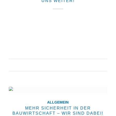
UNS WEITER!
Zufriedene Kunden sind etwas Schönes. Es zeigt
uns, dass sich gute Arbeit auszahlt. Durch
Weiterempfehlungen ergeben sich ebenso neue
Aufträge - das freut uns sehr. Erfahren Sie hier mehr.
2011 hat die Familie Matheis mit Schneider Bau…
22. September 2018
ALLGEMEIN
MEHR SICHERHEIT IN DER
BAUWIRTSCHAFT – WIR SIND DABEI!