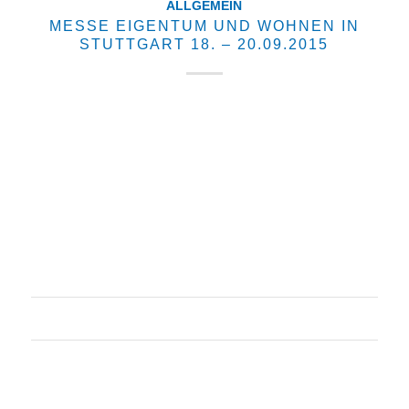
ALLGEMEIN
MESSE EIGENTUM UND WOHNEN IN
STUTTGART 18. – 20.09.2015
Wir sind vom 18-20.09.2015 auf der Messe Eigentum
und Wohnen in Stuttgart. Wir halten am 20.09. um
14.30 Uhr einen Vortrag zum Thema: Einfamilienhaus
WohnTraumRaumKlima - Gesundes Raumklima im
Einfamilienhaus Mehr Infos unter
http://eigentumundwohnen2015stuttgart.messe.ag/
Wir…
8. Juli 2015