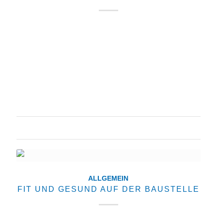
Wir sind dabei beim Präventionsprogramm für mehr
Sicherheit in der Bauwirtschaft. In dem neuen
Programm der BG BAU verpflichten sich alle
teilnehmenden Betriebe ihren Beschäftigten
gegenüber auf Baustellen keine Unfallrisiken
einzugehen.…
18. März 2018
ALLGEMEIN
FIT UND GESUND AUF DER BAUSTELLE