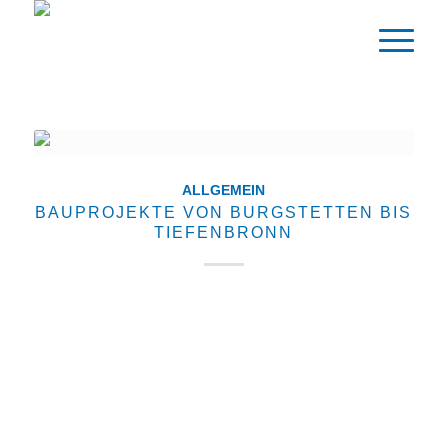
ALLGEMEIN
BAUPROJEKTE VON BURGSTETTEN BIS
TIEFENBRONN
Unsere Bauarbeiten führen uns quer durch das
Schwabenland. Von Burgstetetten bis Tiefenbronnin
und Großglattbach waren wir in den letzten Jahren in
vielen unterschiedlichen Städten Baden-
Württembergs tätig. Damit Sie einen Eindruck
unserer…