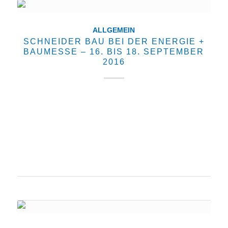
ALLGEMEIN
SCHNEIDER BAU BEI DER ENERGIE +
BAUMESSE – 16. BIS 18. SEPTEMBER
2016
Vom 16. bis 18. September 2016 findet in der
Schleyer-Halle Stuttgart die Energie + BauMesse
statt. Öffnungszeiten: Freitag 13.00 bis 17.00 Uhr
Samstag 10.00 bis 17.00 Uhr Sonntag 11.00 bis
17.00 Uhr Bernd Schneider Vortrag am…
19. August 2016