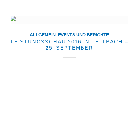
ALLGEMEIN
,
EVENTS UND BERICHTE
LEISTUNGSSCHAU 2016 IN FELLBACH –
25. SEPTEMBER
Ein Tag für die ganze Familie! Am 25. September
findet die Leistungsschau im Gewerbegebiet
Oeffingen statt. Wir sind dabei und freuen uns zum
Thema Haus bauen an der Station 2 Ihre Fragen zu
beantworten. Vielseitiges Programm von 11.00…
22. August 2016