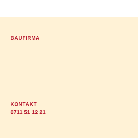
BAUFIRMA
Bernd Schneider Bau GmbH
Benzstr. 7
70736 Fellbach-Oeffingen
KONTAKT
0711 51 12 21
Unser Einzugsgebiet: Raum Fellbach, Stuttgart,
Ludwigsburg, Waiblingen, Remseck, Esslingen.