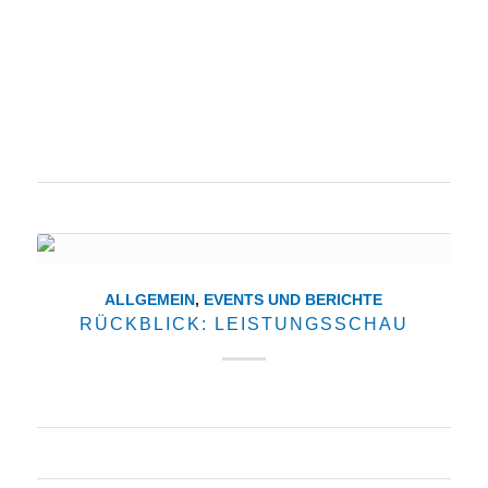
„Schneider-Fit“ das Gesundheitsprogramm der Firma
Schneider Bau aus Fellbach-Oeffingen stärkt Herz
und Rücken der Bauarbeiter Fellbach: Bernd
Schneider der geschäftsführende Gesellschafter der
Schneider Bau GmbH ist nicht nur der Chef…
1. Juni 2017
ALLGEMEIN
,
EVENTS UND BERICHTE
RÜCKBLICK: LEISTUNGSSCHAU
1. Juni 2017