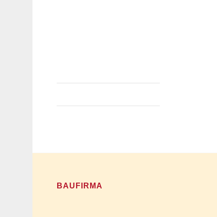
Erwartet werden rund 5.000
Besucher und 70 Aussteller,
die sich den Themen rund um
das Bauen & Renovieren
widmen. Besuchen…
28. Januar 2018
BAUFIRMA
Bernd Schneider Bau GmbH
Benzstr. 7