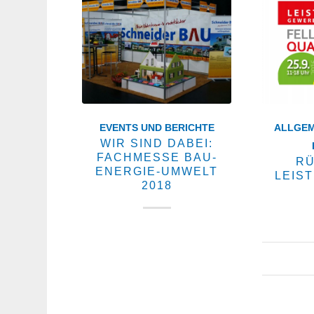
EVENTS UND BERICHTE
ALLGEM
WIR SIND DABEI:
FACHMESSE BAU-
RÜ
ENERGIE-UMWELT
LEIS
2018
Am 3./4. Februar 2018 sind
wir bei der 15. Auflage der
28
Fachmesse Bau-Energie-
Umwelt 2018 im Beruflichen
Schulzentrum Waiblingen.