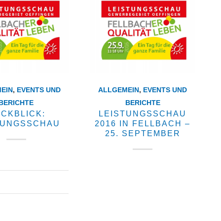
EIN
,
EVENTS UND
ALLGEMEIN
,
EVENTS UND
BERICHTE
BERICHTE
CKBLICK:
LEISTUNGSSCHAU
TUNGSSCHAU
2016 IN FELLBACH –
25. SEPTEMBER
Ein Tag für die ganze Familie!
Am 25. September findet die
. Januar 2018
Leistungsschau im
Gewerbegebiet Oeffingen
statt. Wir sind dabei und