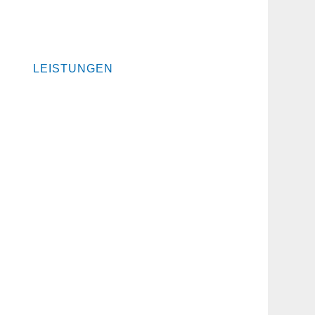
Wohnen und Gesundheit
LEISTUNGEN
Massivhäuser
Kundennutzen
Hauskonzept