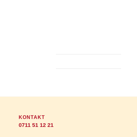
freuen uns zum Thema Haus
bauen an der Station 2 Ihre
Fragen zu beantworten.
Vielseitiges Programm von
11.00…
22. August 2016
KONTAKT
0711 51 12 21
Unser Einzugsgebiet: Raum Fellbach,