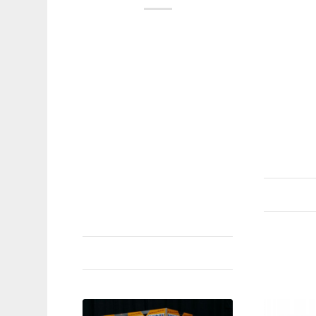
unser sch
Bauuntern
Am 16./17. Februar 2019 sind
zusammeng
wir bei der 16. Auflage der
Zeitung v
Fachmesse Bau-Energie-
Sportlich 
Umwelt 2019 in den
im Beruf. 
Sporthallen des beruflichen
Geschäfts
Schulzentrum Waiblingens.
Rothwein 
Erwartet werden rund 4.000
Besucher und 60 Aussteller,
die sich den Themen rund um
28. 
das Bauen…
8. Februar 2019