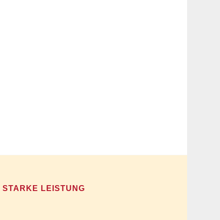
STARKE LEISTUNG
Wir bauen nicht einfach nur Ihr Haus, wir
möchten, dass Sie sich darin von Anfang an