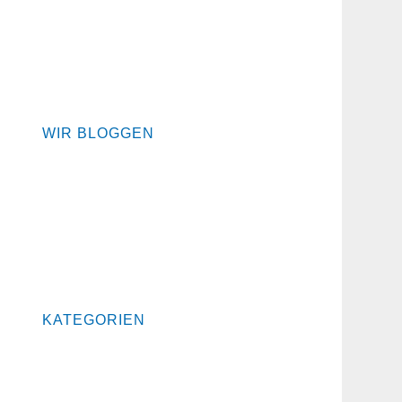
Referenzen
SchneiderBuam
Kontakt
WIR BLOGGEN
Über Schneider Bau, unsere Arbeit,
Neuigkeiten und Trends rund um das
Thema Häuser Bau und Energie
Konzepte.
KATEGORIEN
Allgemein
Events und Berichte
Hausbau