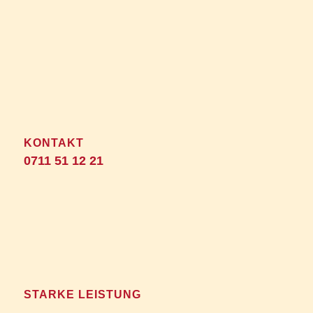
Bernd Schneider Bau GmbH
Benzstr. 7
70736 Fellbach-Oeffingen
KONTAKT
0711 51 12 21
Unser Einzugsgebiet: Raum Fellbach, Stuttgart,
Ludwigsburg, Waiblingen, Remseck, Esslingen.
STARKE LEISTUNG