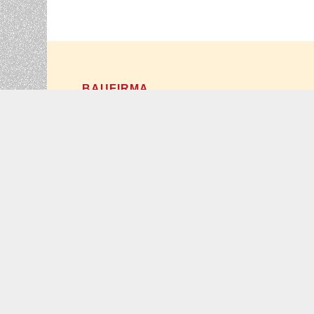
BAUFIRMA
Bernd Schneider Bau GmbH
Benzstr. 7
70736 Fellbach-Oeffingen
© Copyright - Bernd Schneider Bau GmbH