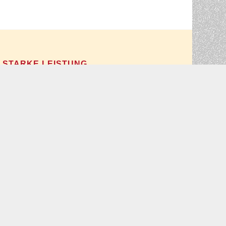
STARKE LEISTUNG
Wir bauen nicht einfach nur Ihr Haus, wir
möchten, dass Sie sich darin von Anfang
an wohl und sicher fühlen. Deswegen
bieten wir Ihnen zahlreiche
Inklusivleistungen, für die Sie keinen Cent
extra zahlen. Haus bauen massiv –
schwäbisch – symphatisch.
Impressum
Datenschutzerklärung